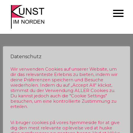
Skip
to
Kunst im Norden
Künstler*Innen der Region stellen
content
sich vor
Dieser Inhalt ist passwortgeschützt. Bitte gib
Datenschutz
unten das Passwort ein, um ihn anzeigen zu
können.
Wir verwenden Cookies auf unserer Website, um
dir das relevanteste Erlebnis zu bieten, indem wir
deine Präferenzen speichern und Besuche
Passwort:
wiederholen. Indem du auf „Accept All“ klickst,
stimmst du der Verwendung ALLER Cookies zu.
Du kannst jedoch auch die "Cookie Settings"
besuchen, um eine kontrollierte Zustimmung zu
erteilen.
Vi bruger cookies på vores hjemmeside for at give
Beitragsnavigation
dig den mest relevante oplevelse ved at huske