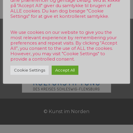
dine præferencer og gentage besøg. Ved at klikke
på "Accept All" giver du samtykke til brugen af
ALLE cookies. Du kan dog besøge "Cookie
Settings" for at give et kontrolleret samtykke.
Sponsor
We use cookies on our website to give you the
most relevant experience by remembering your
preferences and repeat visits. By clicking “Accept
All”, you consent to the use of ALL the cookies.
However, you may visit "Cookie Settings" to
provide a controlled consent.
Cookie Settings
Accept All
© Kunst im Norden