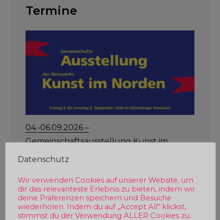
Termine
04.-06.09.2026 –
Gemeinschaftsausstellung Kunst im
Norden – Rosarium Glücksburg
Datenschutz
Wir verwenden Cookies auf unserer Website, um
dir das relevanteste Erlebnis zu bieten, indem wir
deine Präferenzen speichern und Besuche
wiederholen. Indem du auf „Accept All“ klickst,
stimmst du der Verwendung ALLER Cookies zu.