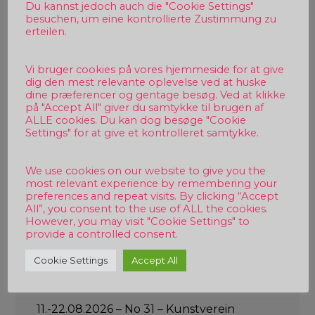
Du kannst jedoch auch die "Cookie Settings"
besuchen, um eine kontrollierte Zustimmung zu
erteilen.
Vi bruger cookies på vores hjemmeside for at give
dig den mest relevante oplevelse ved at huske
dine præferencer og gentage besøg. Ved at klikke
15.08.-27.09.2026 – Aus dem Vollen
på "Accept All" giver du samtykke til brugen af
Schöpfen – CarpArten Galerie Tarp
ALLE cookies. Du kan dog besøge "Cookie
Settings" for at give et kontrolleret samtykke.
We use cookies on our website to give you the
most relevant experience by remembering your
preferences and repeat visits. By clicking “Accept
All”, you consent to the use of ALL the cookies.
However, you may visit "Cookie Settings" to
provide a controlled consent.
Cookie Settings
Accept All
11.-22.08.2026 – No 31 – Kunstverein