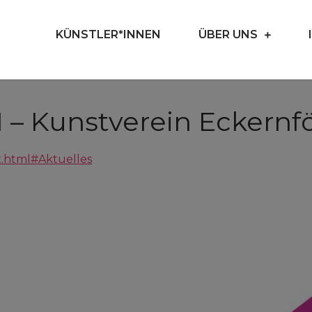
KÜNSTLER*INNEN
ÜBER UNS
ellen sich vor
den
31 – Kunstverein Eckernf
x.html#Aktuelles