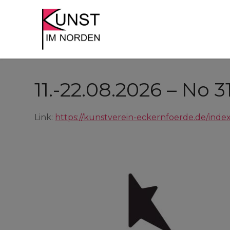
Skip
to
Künstler*Innen der Region st
Kunst im Nor
content
11.-22.08.2026 – No 
Link:
https://kunstverein-eckernfoerde.de/inde