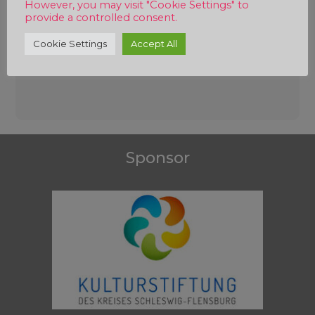
However, you may visit "Cookie Settings" to
provide a controlled consent.
Cookie Settings
Accept All
Beitragsnavigation
Sponsor