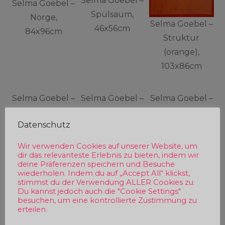
Selma Goebel –
Selma Goebel –
Spülsaum,
Norge,
Selma Goebel –
46x56cm
84x96cm
Struktur
(orange),
103x86cm
Selma Goebel –
Selma Goebel –
Selma Goebel –
Thangka,
Traum,
Über Land,
Datenschutz
156x112cm
65×71,5cm
30x30cm
Wir verwenden Cookies auf unserer Website, um
Kontakt
dir das relevanteste Erlebnis zu bieten, indem wir
deine Präferenzen speichern und Besuche
Selma Goebel
wiederholen. Indem du auf „Accept All“ klickst,
stimmst du der Verwendung ALLER Cookies zu.
Du kannst jedoch auch die "Cookie Settings"
Knochenmühle 3
besuchen, um eine kontrollierte Zustimmung zu
24402 Esgrus / Wippendorf
erteilen.