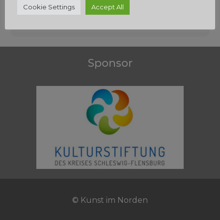
Beitragsnavigation
Cookie Settings
Accept All
Sponsor
© Kunst im Norden