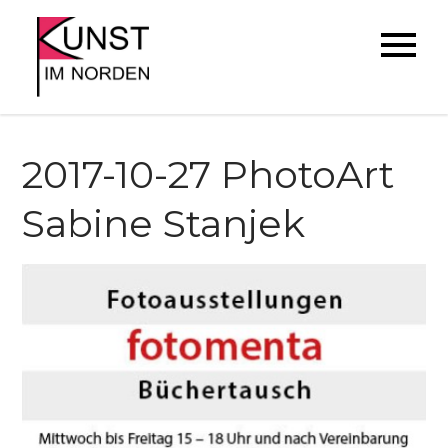
Skip
to
Kunst im Norden
Künstler*Innen der Region stellen
content
sich vor
2017-10-27 PhotoArt
Sabine Stanjek