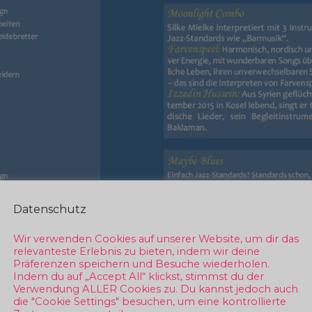
Datenschutz
Wir verwenden Cookies auf unserer Website, um dir das
relevanteste Erlebnis zu bieten, indem wir deine
Präferenzen speichern und Besuche wiederholen.
Indem du auf „Accept All“ klickst, stimmst du der
Verwendung ALLER Cookies zu. Du kannst jedoch auch
die "Cookie Settings" besuchen, um eine kontrollierte