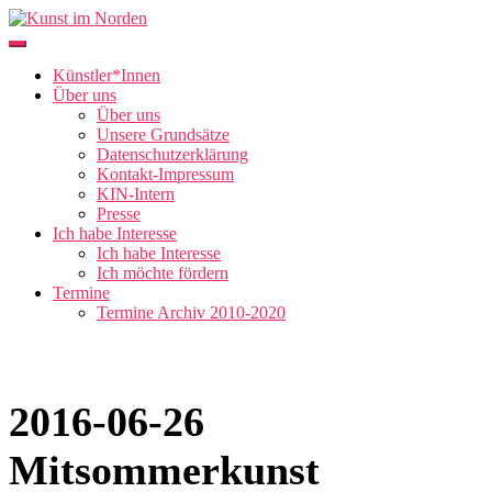
Skip
to
Künstler*Innen der Region stellen sich vor
content
Kunst im Norden
Künstler*Innen
Über uns
Über uns
Unsere Grundsätze
Datenschutzerklärung
Kontakt-Impressum
KIN-Intern
Presse
Ich habe Interesse
Ich habe Interesse
Ich möchte fördern
Termine
Termine Archiv 2010-2020
2016-06-26
Mitsommerkunst