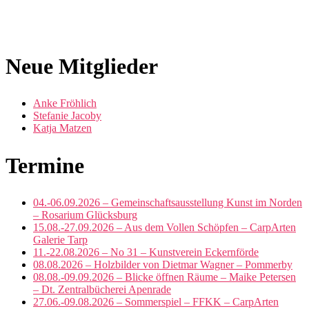
Beitragsnavigation
Neue Mitglieder
Anke Fröhlich
Stefanie Jacoby
Katja Matzen
Termine
04.-06.09.2026 – Gemeinschaftsausstellung Kunst im Norden
– Rosarium Glücksburg
15.08.-27.09.2026 – Aus dem Vollen Schöpfen – CarpArten
Galerie Tarp
11.-22.08.2026 – No 31 – Kunstverein Eckernförde
08.08.2026 – Holzbilder von Dietmar Wagner – Pommerby
08.08.-09.09.2026 – Blicke öffnen Räume – Maike Petersen
– Dt. Zentralbücherei Apenrade
27.06.-09.08.2026 – Sommerspiel – FFKK – CarpArten