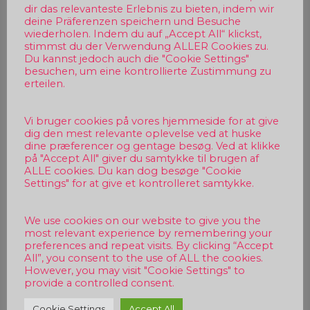
dir das relevanteste Erlebnis zu bieten, indem wir
deine Präferenzen speichern und Besuche
wiederholen. Indem du auf „Accept All“ klickst,
stimmst du der Verwendung ALLER Cookies zu.
Du kannst jedoch auch die "Cookie Settings"
besuchen, um eine kontrollierte Zustimmung zu
erteilen.
Vi bruger cookies på vores hjemmeside for at give
dig den mest relevante oplevelse ved at huske
dine præferencer og gentage besøg. Ved at klikke
på "Accept All" giver du samtykke til brugen af
ALLE cookies. Du kan dog besøge "Cookie
Settings" for at give et kontrolleret samtykke.
We use cookies on our website to give you the
most relevant experience by remembering your
preferences and repeat visits. By clicking “Accept
All”, you consent to the use of ALL the cookies.
However, you may visit "Cookie Settings" to
provide a controlled consent.
Beitragsnavigation
Cookie Settings
Accept All