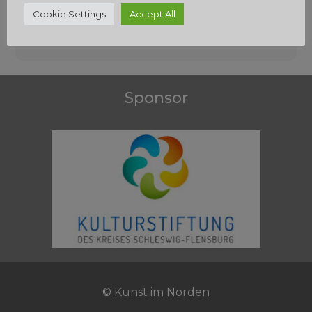
Beitragsnavigation
Cookie Settings
Accept All
Sponsor
© Kunst im Norden