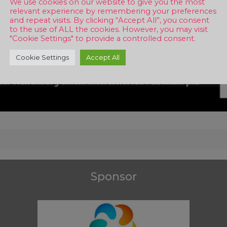
We use cookies on our website to give you the most
relevant experience by remembering your preferences
and repeat visits. By clicking “Accept All”, you consent
to the use of ALL the cookies. However, you may visit
"Cookie Settings" to provide a controlled consent.
Cookie Settings
Accept All
Sponsor