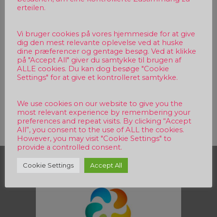
erteilen.
Vi bruger cookies på vores hjemmeside for at give
dig den mest relevante oplevelse ved at huske
dine præferencer og gentage besøg. Ved at klikke
på "Accept All" giver du samtykke til brugen af
ALLE cookies. Du kan dog besøge "Cookie
Settings" for at give et kontrolleret samtykke.
Beitragsnavigation
We use cookies on our website to give you the
most relevant experience by remembering your
preferences and repeat visits. By clicking “Accept
All”, you consent to the use of ALL the cookies.
However, you may visit "Cookie Settings" to
provide a controlled consent.
Sponsor
Cookie Settings
Accept All