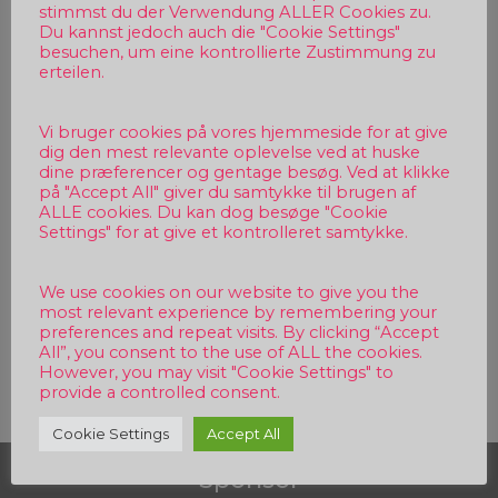
stimmst du der Verwendung ALLER Cookies zu.
Du kannst jedoch auch die "Cookie Settings"
besuchen, um eine kontrollierte Zustimmung zu
erteilen.
Vi bruger cookies på vores hjemmeside for at give
dig den mest relevante oplevelse ved at huske
dine præferencer og gentage besøg. Ved at klikke
på "Accept All" giver du samtykke til brugen af
ALLE cookies. Du kan dog besøge "Cookie
Settings" for at give et kontrolleret samtykke.
We use cookies on our website to give you the
most relevant experience by remembering your
preferences and repeat visits. By clicking “Accept
Beitragsnavigation
All”, you consent to the use of ALL the cookies.
However, you may visit "Cookie Settings" to
provide a controlled consent.
Cookie Settings
Accept All
Sponsor