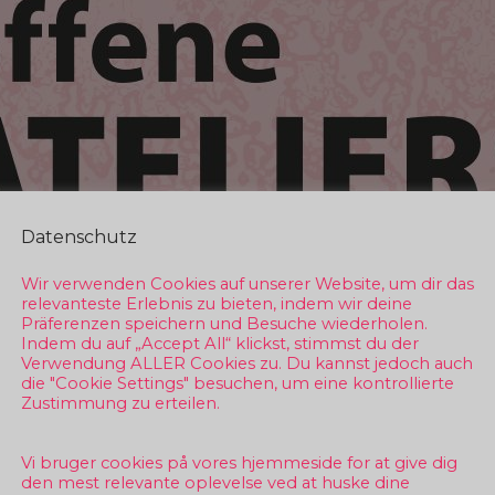
Datenschutz
Wir verwenden Cookies auf unserer Website, um dir das
relevanteste Erlebnis zu bieten, indem wir deine
Präferenzen speichern und Besuche wiederholen.
Indem du auf „Accept All“ klickst, stimmst du der
Verwendung ALLER Cookies zu. Du kannst jedoch auch
die "Cookie Settings" besuchen, um eine kontrollierte
Zustimmung zu erteilen.
Vi bruger cookies på vores hjemmeside for at give dig
den mest relevante oplevelse ved at huske dine