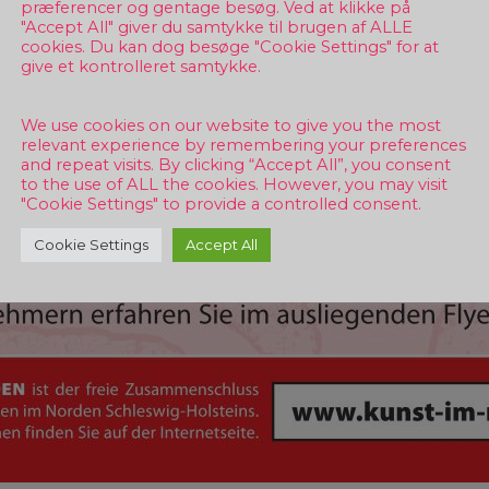
præferencer og gentage besøg. Ved at klikke på
"Accept All" giver du samtykke til brugen af ALLE
cookies. Du kan dog besøge "Cookie Settings" for at
give et kontrolleret samtykke.
We use cookies on our website to give you the most
relevant experience by remembering your preferences
and repeat visits. By clicking “Accept All”, you consent
to the use of ALL the cookies. However, you may visit
"Cookie Settings" to provide a controlled consent.
Cookie Settings
Accept All