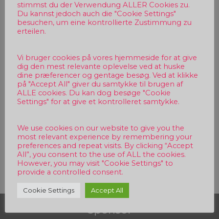
stimmst du der Verwendung ALLER Cookies zu.
Du kannst jedoch auch die "Cookie Settings"
besuchen, um eine kontrollierte Zustimmung zu
erteilen.
Vi bruger cookies på vores hjemmeside for at give
dig den mest relevante oplevelse ved at huske
dine præferencer og gentage besøg. Ved at klikke
på "Accept All" giver du samtykke til brugen af
ALLE cookies. Du kan dog besøge "Cookie
Settings" for at give et kontrolleret samtykke.
We use cookies on our website to give you the
most relevant experience by remembering your
preferences and repeat visits. By clicking “Accept
Beitragsnavigation
All”, you consent to the use of ALL the cookies.
However, you may visit "Cookie Settings" to
provide a controlled consent.
Cookie Settings
Accept All
Sponsor