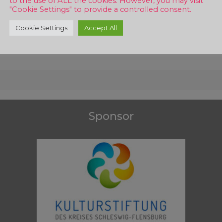
to the use of ALL the cookies. However, you may visit
"Cookie Settings" to provide a controlled consent.
Cookie Settings
Accept All
Sponsor