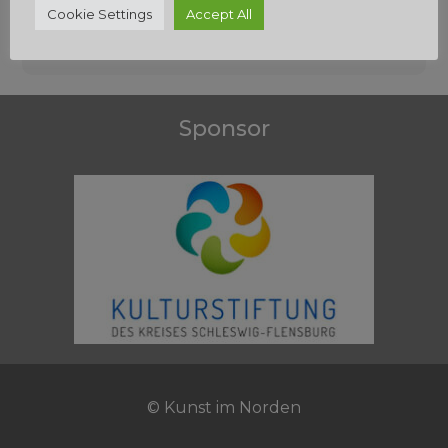
Beitragsnavigation
Cookie Settings
Accept All
Sponsor
© Kunst im Norden