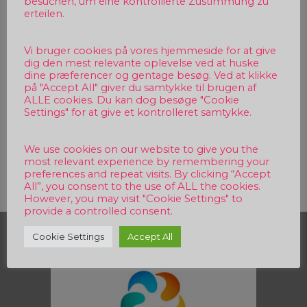
besuchen, um eine kontrollierte Zustimmung zu
erteilen.
Vi bruger cookies på vores hjemmeside for at give
dig den mest relevante oplevelse ved at huske
dine præferencer og gentage besøg. Ved at klikke
på "Accept All" giver du samtykke til brugen af
ALLE cookies. Du kan dog besøge "Cookie
Settings" for at give et kontrolleret samtykke.
We use cookies on our website to give you the
Beitragsnavigation
most relevant experience by remembering your
preferences and repeat visits. By clicking “Accept
All”, you consent to the use of ALL the cookies.
However, you may visit "Cookie Settings" to
provide a controlled consent.
Sponsor
Cookie Settings
Accept All