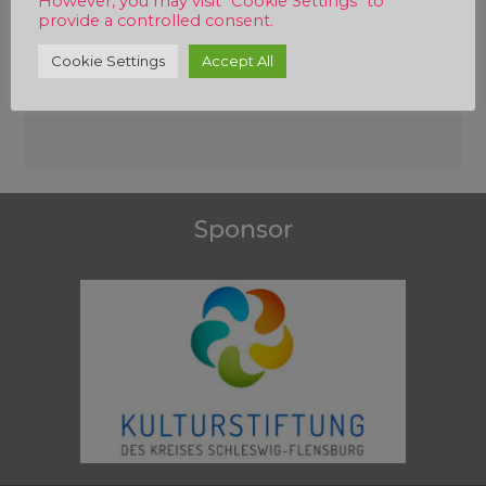
However, you may visit "Cookie Settings" to
provide a controlled consent.
Cookie Settings
Accept All
Beitragsnavigation
Sponsor