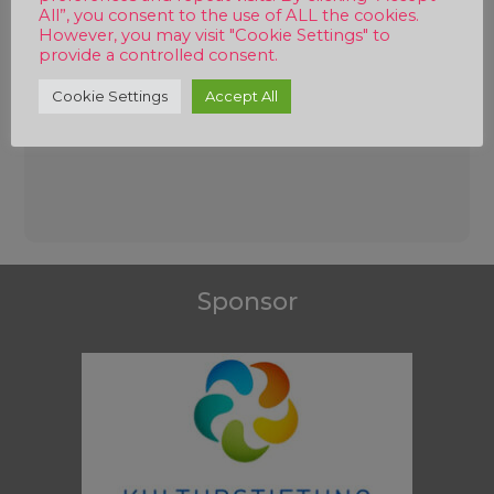
All”, you consent to the use of ALL the cookies.
However, you may visit "Cookie Settings" to
provide a controlled consent.
Cookie Settings
Accept All
Beitragsnavigation
Sponsor