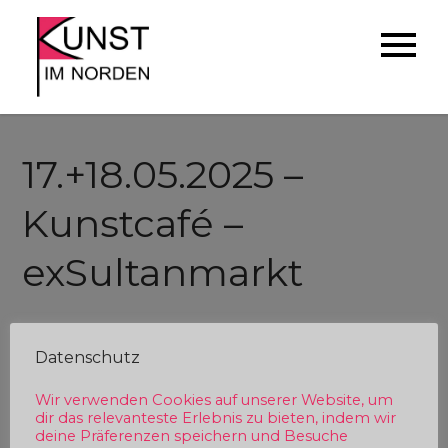
Skip
to
Kunst im Norden
Künstler*Innen der Region stellen
content
sich vor
17.+18.05.2025 –
Kunstcafé –
exSultanmarkt
Datenschutz
Wir verwenden Cookies auf unserer Website, um
dir das relevanteste Erlebnis zu bieten, indem wir
deine Präferenzen speichern und Besuche