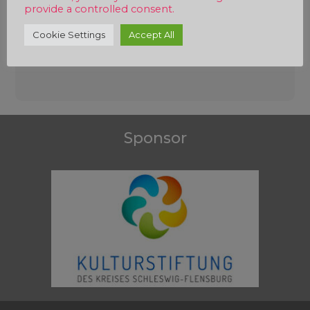
provide a controlled consent.
Cookie Settings
Accept All
Beitragsnavigation
Sponsor