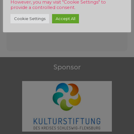
However, you may visit "Cookie Settings" to
provide a controlled consent.
Cookie Settings
Accept All
Beitragsnavigation
Sponsor