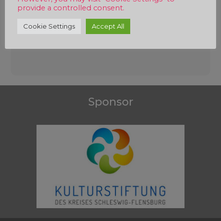
provide a controlled consent.
Cookie Settings
Accept All
Beitragsnavigation
Sponsor